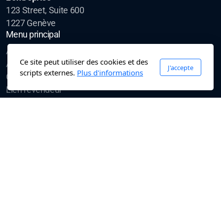
123 Street, Suite 600
1227 Genève
Menu principal
À propos de
Ce site peut utiliser des cookies et des
Accueil
J'accepte
scripts externes.
Plus d'informations
Commande
Lien revendeur
q
Accueil revendeur
Accueil revendeur
Accueil revendeur
Accès revendeur agrée BIS-Tv
Services
Contactez-moi
Légal